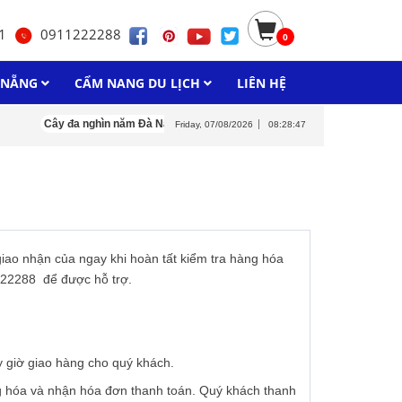
11
0911222288
0
À NẴNG
CẨM NANG DU LỊCH
LIÊN HỆ
Cây đa nghìn năm Đà Nẵng
Hồ Xanh Đà Nẵng
Suối Khoáng Nóng N
Friday, 07/08/2026
08:28:47
giao nhận của ngay khi hoàn tất kiểm tra hàng hóa
1222288 để được hỗ trợ.
y giờ giao hàng cho quý khách.
ng hóa và nhận hóa đơn thanh toán. Quý khách thanh