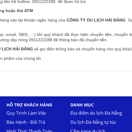
òng liên hệ hotline: 0911222288 để được hỗ trợ.
ng hoặc thẻ ATM
n hàng vào tài khoản ngân hàng của
CÔNG TY DU LỊCH HẢI ĐĂNG
. S
ại, email, SMS, …) khi quý khách đã thực hiện chuyển tiền, chuyển 
ờng dây nóng 0911222288 để thông báo đã chuyển tiền.
 LỊCH HẢI ĐĂNG
sẽ gọi điện thông báo và chuyển hàng cho quý khác
n phẩm của chúng tôi.
HỖ TRỢ KHÁCH HÀNG
DANH MỤC
Quy Trình Làm Việc
Địa điểm du lịch Đà Nẵng
Bảo Hành - Đổi Trả
Du lịch Đà Nẵng tự túc
Hình Thức Thanh Toán
Cẩm nang du lịch