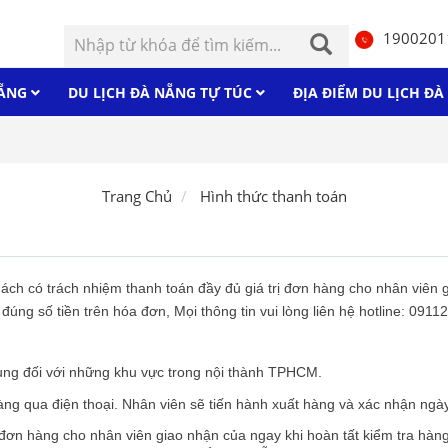
190020
NẴNG
DU LỊCH ĐÀ NẴNG TỰ TÚC
ĐỊA ĐIỂM DU LỊCH Đ
Trang Chủ
Hình thức thanh toán
khách có trách nhiệm thanh toán đầy đủ giá trị đơn hàng cho nhân viên 
úng số tiền trên hóa đơn, Mọi thông tin vui lòng liên hệ hotline: 091
 dụng đối với những khu vực trong nội thành TPHCM.
àng qua điện thoại. Nhân viên sẽ tiến hành xuất hàng và xác nhận ngà
ị đơn hàng cho nhân viên giao nhận của ngay khi hoàn tất kiểm tra hà