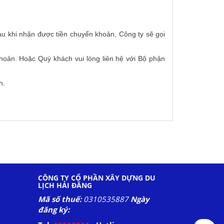
au khi nhận được tiền chuyển khoản, Công ty sẽ gọi
khoản. Hoặc Quý khách vui lòng liên hệ với Bộ phận
h.
CÔNG TY CỔ PHẦN XÂY DỰNG DU
LỊCH HẢI ĐĂNG
Mã số thuế:
0310535887
Ngày
đăng ký: