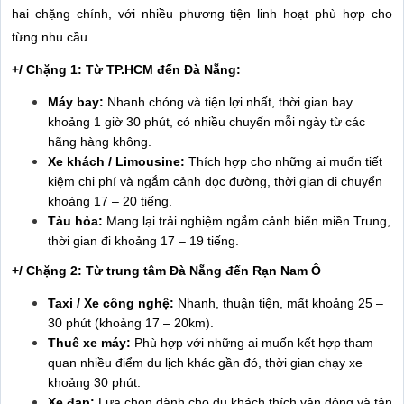
hai chặng chính, với nhiều phương tiện linh hoạt phù hợp cho
từng nhu cầu.
+/ Chặng 1: Từ TP.HCM đến Đà Nẵng:
Máy bay:
Nhanh chóng và tiện lợi nhất, thời gian bay
khoảng 1 giờ 30 phút, có nhiều chuyến mỗi ngày từ các
hãng hàng không.
Xe khách / Limousine:
Thích hợp cho những ai muốn tiết
kiệm chi phí và ngắm cảnh dọc đường, thời gian di chuyển
khoảng 17 – 20 tiếng.
Tàu hỏa:
Mang lại trải nghiệm ngắm cảnh biển miền Trung,
thời gian đi khoảng 17 – 19 tiếng.
+/ Chặng 2: Từ trung tâm Đà Nẵng đến Rạn Nam Ô
Taxi / Xe công nghệ:
Nhanh, thuận tiện, mất khoảng 25 –
30 phút (khoảng 17 – 20km).
Thuê xe máy:
Phù hợp với những ai muốn kết hợp tham
quan nhiều điểm du lịch khác gần đó, thời gian chạy xe
khoảng 30 phút.
Xe đạp:
Lựa chọn dành cho du khách thích vận động và tận