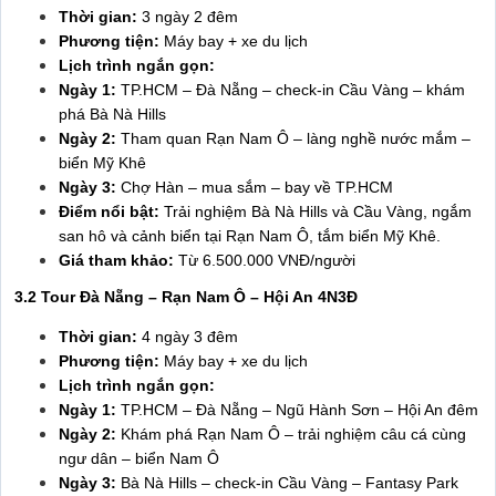
Thời gian:
3 ngày 2 đêm
Phương tiện:
Máy bay + xe du lịch
Lịch trình ngắn gọn:
Ngày 1:
TP.HCM – Đà Nẵng – check-in Cầu Vàng – khám
phá Bà Nà Hills
Ngày 2:
Tham quan Rạn Nam Ô – làng nghề nước mắm –
biển Mỹ Khê
Ngày 3:
Chợ Hàn – mua sắm – bay về TP.HCM
Điểm nổi bật:
Trải nghiệm Bà Nà Hills và Cầu Vàng, ngắm
san hô và cảnh biển tại Rạn Nam Ô, tắm biển Mỹ Khê.
Giá tham khảo:
Từ 6.500.000 VNĐ/người
3.2 Tour Đà Nẵng – Rạn Nam Ô – Hội An 4N3Đ
Thời gian:
4 ngày 3 đêm
Phương tiện:
Máy bay + xe du lịch
Lịch trình ngắn gọn:
Ngày 1:
TP.HCM – Đà Nẵng – Ngũ Hành Sơn – Hội An đêm
Ngày 2:
Khám phá Rạn Nam Ô – trải nghiệm câu cá cùng
ngư dân – biển Nam Ô
Ngày 3:
Bà Nà Hills – check-in Cầu Vàng – Fantasy Park