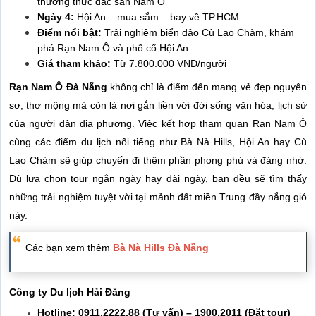
thưởng thức đặc sản Nam Ô
Ngày 4:
Hội An – mua sắm – bay về TP.HCM
Điểm nổi bật:
Trải nghiệm biển đảo Cù Lao Chàm, khám
phá Rạn Nam Ô và phố cổ Hội An.
Giá tham khảo:
Từ 7.800.000 VNĐ/người
Rạn Nam Ô Đà Nẵng
không chỉ là điểm đến mang vẻ đẹp nguyên
sơ, thơ mộng mà còn là nơi gắn liền với đời sống văn hóa, lịch sử
của người dân địa phương. Việc kết hợp tham quan Rạn Nam Ô
cùng các điểm du lịch nổi tiếng như Bà Nà Hills, Hội An hay Cù
Lao Chàm sẽ giúp chuyến đi thêm phần phong phú và đáng nhớ.
Dù lựa chọn tour ngắn ngày hay dài ngày, bạn đều sẽ tìm thấy
những trải nghiệm tuyệt vời tại mảnh đất miền Trung đầy nắng gió
này.
Các bạn xem thêm
Bà Nà Hills Đà Nẵng
Công ty Du lịch Hải Đăng
Hotline: 0911.2222.88 (Tư vấn) – 1900.2011 (Đặt tour)