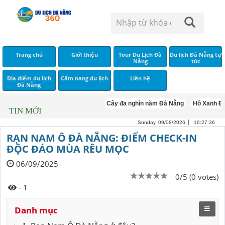
Trang chủ
Giới thiệu
Tour Du Lịch Đà
Du lịch Đà Nẵng tự
Nẵng
túc
Địa điểm du lịch
Cẩm nang du lịch
Liên hệ
Đà Nẵng
Cây đa nghìn năm Đà Nẵng
Hồ Xanh Đà Nẵ
TIN MỚI
Sunday, 09/08/2026
16:27:37
RẠN NAM Ô ĐÀ NẴNG: ĐIỂM CHECK-IN
ĐỘC ĐÁO MÙA RÊU MỌC
06/09/2025
0/5 (0 votes)
- 1
Danh mục