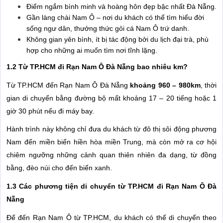
Điểm ngắm bình minh và hoàng hôn đẹp bậc nhất Đà Nẵng.
Gần làng chài Nam Ô – nơi du khách có thể tìm hiểu đời
sống ngư dân, thưởng thức gỏi cá Nam Ô trứ danh.
Không gian yên bình, ít bị tác động bởi du lịch đại trà, phù
hợp cho những ai muốn tìm nơi tĩnh lặng.
1.2 Từ TP.HCM đi Rạn Nam Ô Đà Nẵng bao nhiêu km?
Từ TP.HCM đến Rạn Nam Ô Đà Nẵng
khoảng 960 – 980km
, thời
gian di chuyển bằng đường bộ mất khoảng 17 – 20 tiếng hoặc 1
giờ 30 phút nếu đi máy bay.
Hành trình này không chỉ đưa du khách từ đô thị sôi động phương
Nam đến miền biển hiền hòa miền Trung, mà còn mở ra cơ hội
chiêm ngưỡng những cảnh quan thiên nhiên đa dạng, từ đồng
bằng, đèo núi cho đến biển xanh.
1.3 Các phương tiện di chuyển từ TP.HCM đi Rạn Nam Ô Đà
Nẵng
Để đến Rạn Nam Ô từ TP.HCM, du khách có thể di chuyển theo