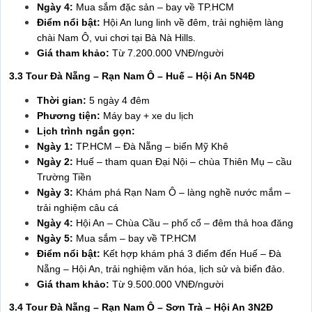
Ngày 4:
Mua sắm đặc sản – bay về TP.HCM
Điểm nổi bật:
Hội An lung linh về đêm, trải nghiệm làng
chài Nam Ô, vui chơi tại Bà Nà Hills.
Giá tham khảo:
Từ 7.200.000 VNĐ/người
3.3 Tour Đà Nẵng – Rạn Nam Ô – Huế – Hội An 5N4Đ
Thời gian:
5 ngày 4 đêm
Phương tiện:
Máy bay + xe du lịch
Lịch trình ngắn gọn:
Ngày 1:
TP.HCM – Đà Nẵng – biển Mỹ Khê
Ngày 2:
Huế – tham quan Đại Nội – chùa Thiên Mụ – cầu
Trường Tiền
Ngày 3:
Khám phá Rạn Nam Ô – làng nghề nước mắm –
trải nghiệm câu cá
Ngày 4:
Hội An – Chùa Cầu – phố cổ – đêm thả hoa đăng
Ngày 5:
Mua sắm – bay về TP.HCM
Điểm nổi bật:
Kết hợp khám phá 3 điểm đến Huế – Đà
Nẵng – Hội An, trải nghiệm văn hóa, lịch sử và biển đảo.
Giá tham khảo:
Từ 9.500.000 VNĐ/người
3.4 Tour Đà Nẵng – Rạn Nam Ô – Sơn Trà – Hội An 3N2Đ