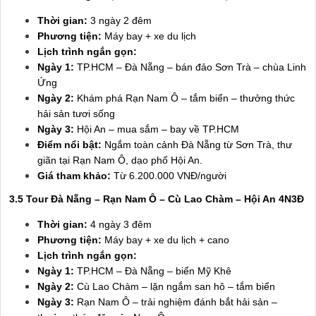
Thời gian:
3 ngày 2 đêm
Phương tiện:
Máy bay + xe du lịch
Lịch trình ngắn gọn:
Ngày 1:
TP.HCM – Đà Nẵng – bán đảo Sơn Trà – chùa Linh
Ứng
Ngày 2:
Khám phá Rạn Nam Ô – tắm biển – thưởng thức
hải sản tươi sống
Ngày 3:
Hội An – mua sắm – bay về TP.HCM
Điểm nổi bật:
Ngắm toàn cảnh Đà Nẵng từ Sơn Trà, thư
giãn tại Rạn Nam Ô, dạo phố Hội An.
Giá tham khảo:
Từ 6.200.000 VNĐ/người
3.5 Tour Đà Nẵng – Rạn Nam Ô – Cù Lao Chàm – Hội An 4N3Đ
Thời gian:
4 ngày 3 đêm
Phương tiện:
Máy bay + xe du lịch + cano
Lịch trình ngắn gọn:
Ngày 1:
TP.HCM – Đà Nẵng – biển Mỹ Khê
Ngày 2:
Cù Lao Chàm – lặn ngắm san hô – tắm biển
Ngày 3:
Rạn Nam Ô – trải nghiệm đánh bắt hải sản –