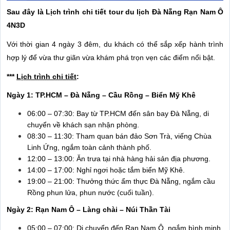
Sau đây là Lịch trình chi tiết tour du lịch Đà Nẵng Rạn Nam Ô
4N3D
Với thời gian 4 ngày 3 đêm, du khách có thể sắp xếp hành trình
hợp lý để vừa thư giãn vừa khám phá trọn vẹn các điểm nổi bật.
***
Lịch trình chi tiết
:
Ngày 1: TP.HCM – Đà Nẵng – Cầu Rồng – Biển Mỹ Khê
06:00 – 07:30: Bay từ TP.HCM đến sân bay Đà Nẵng, di
chuyển về khách sạn nhận phòng.
08:30 – 11:30: Tham quan bán đảo Sơn Trà, viếng Chùa
Linh Ứng, ngắm toàn cảnh thành phố.
12:00 – 13:00: Ăn trưa tại nhà hàng hải sản địa phương.
14:00 – 17:00: Nghỉ ngơi hoặc tắm biển Mỹ Khê.
19:00 – 21:00: Thưởng thức ẩm thực Đà Nẵng, ngắm cầu
Rồng phun lửa, phun nước (cuối tuần).
Ngày 2: Rạn Nam Ô – Làng chài – Núi Thần Tài
05:00 – 07:00: Di chuyển đến Rạn Nam Ô, ngắm bình minh,