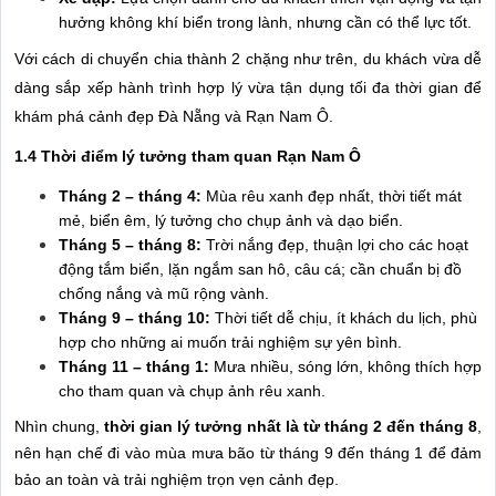
hưởng không khí biển trong lành, nhưng cần có thể lực tốt.
Với cách di chuyển chia thành 2 chặng như trên, du khách vừa dễ
dàng sắp xếp hành trình hợp lý vừa tận dụng tối đa thời gian để
khám phá cảnh đẹp Đà Nẵng và Rạn Nam Ô.
1.4 Thời điểm lý tưởng tham quan Rạn Nam Ô
Tháng 2 – tháng 4:
Mùa rêu xanh đẹp nhất, thời tiết mát
mẻ, biển êm, lý tưởng cho chụp ảnh và dạo biển.
Tháng 5 – tháng 8:
Trời nắng đẹp, thuận lợi cho các hoạt
động tắm biển, lặn ngắm san hô, câu cá; cần chuẩn bị đồ
chống nắng và mũ rộng vành.
Tháng 9 – tháng 10:
Thời tiết dễ chịu, ít khách du lịch, phù
hợp cho những ai muốn trải nghiệm sự yên bình.
Tháng 11 – tháng 1:
Mưa nhiều, sóng lớn, không thích hợp
cho tham quan và chụp ảnh rêu xanh.
Nhìn chung,
thời gian lý tưởng nhất là từ tháng 2 đến tháng 8
,
nên hạn chế đi vào mùa mưa bão từ tháng 9 đến tháng 1 để đảm
bảo an toàn và trải nghiệm trọn vẹn cảnh đẹp.