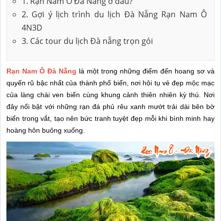
1. Rạn Nam Ô Đà Nẵng ở đâu?
2. Gợi ý lịch trình du lịch Đà Nẵng Rạn Nam Ô
4N3D
3. Các tour du lịch Đà nẵng trọn gói
Rạn Nam Ô Đà Nẵng
là một trong những điểm đến hoang sơ và
quyến rũ bậc nhất của thành phố biển, nơi hội tụ vẻ đẹp mộc mạc
của làng chài ven biển cùng khung cảnh thiên nhiên kỳ thú. Nơi
đây nổi bật với những rạn đá phủ rêu xanh mướt trải dài bên bờ
biển trong vắt, tạo nên bức tranh tuyệt đẹp mỗi khi bình minh hay
hoàng hôn buông xuống.