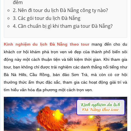
đêm
2. Nên đi tour du lịch Đà Nẵng công ty nào?
3. Các gói tour du lịch Đà Nẵng
4. Cần chuẩn bị gì khi tham gia tour Đà Nẵng?
Kinh nghiệm du lịch Đà Nẵng theo tour
mang đến cho du
khách cơ hội khám phá trọn vẹn vẻ đẹp của thành phố biển sôi
động này một cách thuận tiện và tiết kiệm thời gian. Khi tham gia
tour, bạn không chỉ được trải nghiệm các danh thắng nổi tiếng như
Bà Nà Hills, Cầu Rồng, bán đảo Sơn Trà, mà còn có cơ hội
thưởng thức ẩm thực đặc sắc, tham gia các hoạt động giải trí và
tìm hiểu văn hóa địa phương một cách trọn vẹn.