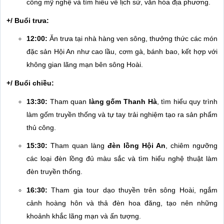
công mỹ nghệ và tìm hiểu về lịch sử, văn hóa địa phương.
+/ Buổi trưa:
12:00:
Ăn trưa tại nhà hàng ven sông, thưởng thức các món
đặc sản Hội An như cao lầu, cơm gà, bánh bao, kết hợp với
không gian lãng mạn bên sông Hoài.
+/ Buổi chiều:
13:30:
Tham quan
làng gốm Thanh Hà
, tìm hiểu quy trình
làm gốm truyền thống và tự tay trải nghiệm tạo ra sản phẩm
thủ công.
15:30:
Tham quan làng
đèn lồng Hội An
, chiêm ngưỡng
các loại đèn lồng đủ màu sắc và tìm hiểu nghệ thuật làm
đèn truyền thống.
16:30:
Tham gia tour dạo thuyền trên sông Hoài, ngắm
cảnh hoàng hôn và thả đèn hoa đăng, tạo nên những
khoảnh khắc lãng mạn và ấn tượng.