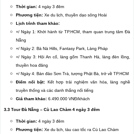
Thời gian:
4 ngày 3 đêm
Phương tiện:
Xe du lịch, thuyền dạo sông Hoài
Lịch trình tham khảo:
+/ Ngày 1: Khởi hành từ TP.HCM, tham quan trung tâm Đà
Nẵng
+/ Ngày 2: Bà Nà Hills, Fantasy Park, Làng Pháp
+/ Ngày 3: Hội An cổ, làng gốm Thanh Hà, làng đèn lồng,
thuyền hoa đăng
+/ Ngày 4: Bán đảo Sơn Trà, tượng Phật Bà, trở về TP.HCM
Điểm nổi bật:
Kết hợp trải nghiệm văn hóa, làng nghề
truyền thống và các danh thắng nổi tiếng
Giá tham khảo:
6.490.000 VNĐ/khách
3.3 Tour Đà Nẵng – Cù Lao Chàm 4 ngày 3 đêm
Thời gian:
4 ngày 3 đêm
Phương tiện:
Xe du lịch, tàu cao tốc ra Cù Lao Chàm