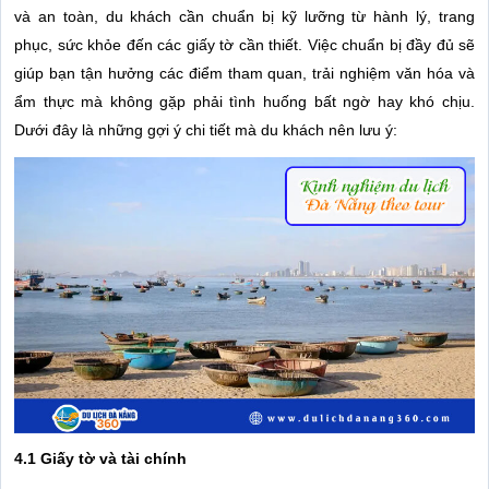
và an toàn, du khách cần chuẩn bị kỹ lưỡng từ hành lý, trang
phục, sức khỏe đến các giấy tờ cần thiết. Việc chuẩn bị đầy đủ sẽ
giúp bạn tận hưởng các điểm tham quan, trải nghiệm văn hóa và
ẩm thực mà không gặp phải tình huống bất ngờ hay khó chịu.
Dưới đây là những gợi ý chi tiết mà du khách nên lưu ý:
4.1 Giấy tờ và tài chính