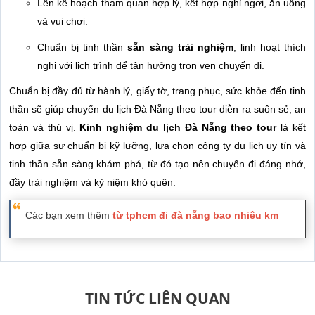
Lên kế hoạch tham quan hợp lý, kết hợp nghỉ ngơi, ăn uống
và vui chơi.
Chuẩn bị tinh thần
sẵn sàng trải nghiệm
, linh hoạt thích
nghi với lịch trình để tận hưởng trọn vẹn chuyến đi.
Chuẩn bị đầy đủ từ hành lý, giấy tờ, trang phục, sức khỏe đến tinh
thần sẽ giúp chuyến du lịch Đà Nẵng theo tour diễn ra suôn sẻ, an
toàn và thú vị.
Kinh nghiệm du lịch Đà Nẵng theo tour
là kết
hợp giữa sự chuẩn bị kỹ lưỡng, lựa chọn công ty du lịch uy tín và
tinh thần sẵn sàng khám phá, từ đó tạo nên chuyến đi đáng nhớ,
đầy trải nghiệm và kỷ niệm khó quên.
Các bạn xem thêm
từ tphcm đi đà nẵng bao nhiêu km
TIN TỨC LIÊN QUAN