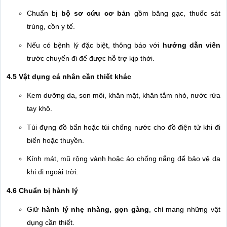
Chuẩn bị
bộ sơ cứu cơ bản
gồm băng gạc, thuốc sát
trùng, cồn y tế.
Nếu có bệnh lý đặc biệt, thông báo với
hướng dẫn viên
trước chuyến đi để được hỗ trợ kịp thời.
4.5 Vật dụng cá nhân cần thiết khác
Kem dưỡng da, son môi, khăn mặt, khăn tắm nhỏ, nước rửa
tay khô.
Túi đựng đồ bẩn hoặc túi chống nước cho đồ điện tử khi đi
biển hoặc thuyền.
Kính mát, mũ rộng vành hoặc áo chống nắng để bảo vệ da
khi đi ngoài trời.
4.6 Chuẩn bị hành lý
Giữ
hành lý nhẹ nhàng, gọn gàng
, chỉ mang những vật
dụng cần thiết.