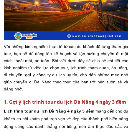
Với những kinh nghiệm thực tế từ các du khách đã từng tham gia
tour, bạn sẽ dễ dàng lên kế hoạch và tận hưởng chuyến đi một
cách thoải mái, an toàn. Bài viết dưới đây sẽ chia sẻ chi tiết các
kinh nghiệm từ việc lựa chọn tour, lịch trình tham quan, ăn uống,
di chuyển, gợi ý công ty du lịch uy tín, cho đến những mẹo nhỏ
giúp chuyến đi Đà Nẵng theo tour của bạn trở nên suôn sẻ và
đáng nhớ.
1. Gợi ý lịch trình tour du lịch Đà Nẵng 4 ngày 3 đêm
Lịch trình tour du lịch Đà Nẵng 4 ngày 3 đêm
mang đến cho du
khách cơ hội khám phá trọn vẹn vẻ đẹp của thành phố biển năng
động cùng các danh thắng nổi tiếng, nền ẩm thực đặc sắc và