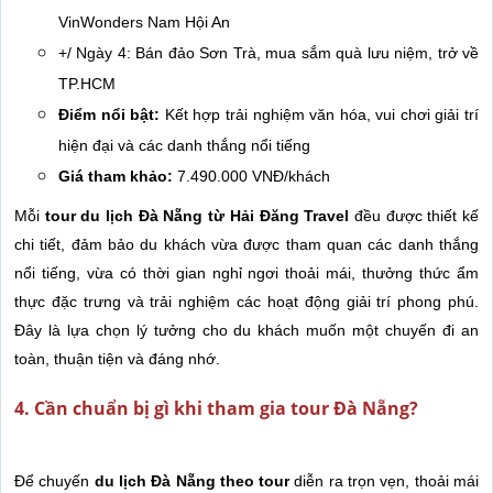
VinWonders Nam Hội An
+/ Ngày 4: Bán đảo Sơn Trà, mua sắm quà lưu niệm, trở về
TP.HCM
Điểm nổi bật:
Kết hợp trải nghiệm văn hóa, vui chơi giải trí
hiện đại và các danh thắng nổi tiếng
Giá tham khảo:
7.490.000 VNĐ/khách
Mỗi
tour du lịch Đà Nẵng từ Hải Đăng Travel
đều được thiết kế
chi tiết, đảm bảo du khách vừa được tham quan các danh thắng
nổi tiếng, vừa có thời gian nghỉ ngơi thoải mái, thưởng thức ẩm
thực đặc trưng và trải nghiệm các hoạt động giải trí phong phú.
Đây là lựa chọn lý tưởng cho du khách muốn một chuyến đi an
toàn, thuận tiện và đáng nhớ.
4. Cần chuẩn bị gì khi tham gia tour Đà Nẵng?
Để chuyến
du lịch Đà Nẵng theo tour
diễn ra trọn vẹn, thoải mái