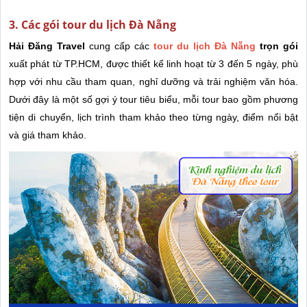
3. Các gói tour du lịch Đà Nẵng
Hải Đăng Travel
cung cấp các
tour du lịch Đà Nẵng
trọn gói
xuất phát từ TP.HCM, được thiết kế linh hoạt từ 3 đến 5 ngày, phù
hợp với nhu cầu tham quan, nghỉ dưỡng và trải nghiệm văn hóa.
Dưới đây là một số gợi ý tour tiêu biểu, mỗi tour bao gồm phương
tiện di chuyển, lịch trình tham khảo theo từng ngày, điểm nổi bật
và giá tham khảo.