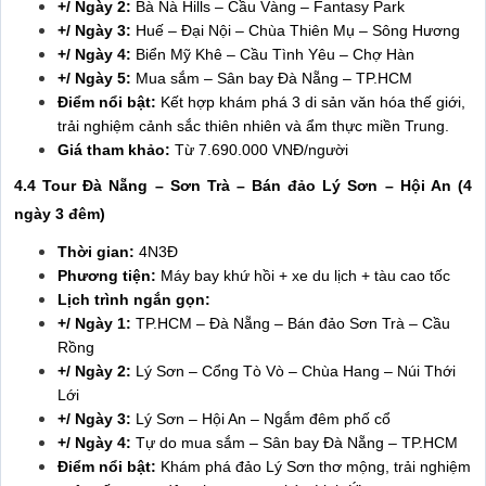
+/ Ngày 2:
Bà Nà Hills – Cầu Vàng – Fantasy Park
+/ Ngày 3:
Huế – Đại Nội – Chùa Thiên Mụ – Sông Hương
+/ Ngày 4:
Biển Mỹ Khê – Cầu Tình Yêu – Chợ Hàn
+/ Ngày 5:
Mua sắm – Sân bay Đà Nẵng – TP.HCM
Điểm nổi bật:
Kết hợp khám phá 3 di sản văn hóa thế giới,
trải nghiệm cảnh sắc thiên nhiên và ẩm thực miền Trung.
Giá tham khảo:
Từ 7.690.000 VNĐ/người
4.4 Tour Đà Nẵng – Sơn Trà – Bán đảo Lý Sơn – Hội An (4
ngày 3 đêm)
Thời gian:
4N3Đ
Phương tiện:
Máy bay khứ hồi + xe du lịch + tàu cao tốc
Lịch trình ngắn gọn:
+/ Ngày 1:
TP.HCM – Đà Nẵng – Bán đảo Sơn Trà – Cầu
Rồng
+/ Ngày 2:
Lý Sơn – Cổng Tò Vò – Chùa Hang – Núi Thới
Lới
+/ Ngày 3:
Lý Sơn – Hội An – Ngắm đêm phố cổ
+/ Ngày 4:
Tự do mua sắm – Sân bay Đà Nẵng – TP.HCM
Điểm nổi bật:
Khám phá đảo Lý Sơn thơ mộng, trải nghiệm