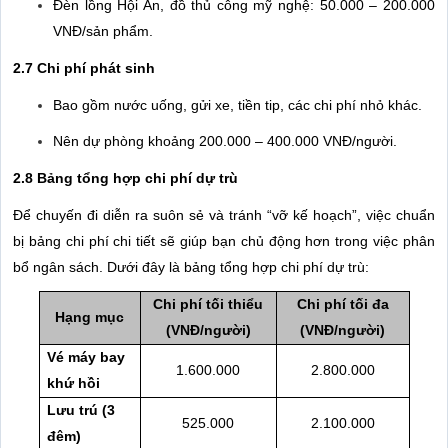
Đèn lồng Hội An, đồ thủ công mỹ nghệ: 50.000 – 200.000
VNĐ/sản phẩm.
2.7 Chi phí phát sinh
Bao gồm nước uống, gửi xe, tiền tip, các chi phí nhỏ khác.
Nên dự phòng khoảng 200.000 – 400.000 VNĐ/người.
2.8 Bảng tổng hợp chi phí dự trù
Để chuyến đi diễn ra suôn sẻ và tránh “vỡ kế hoạch”, việc chuẩn
bị bảng chi phí chi tiết sẽ giúp bạn chủ động hơn trong việc phân
bổ ngân sách. Dưới đây là bảng tổng hợp chi phí dự trù:
Chi phí tối thiểu
Chi phí tối đa
Hạng mục
(VNĐ/người)
(VNĐ/người)
Vé máy bay
1.600.000
2.800.000
khứ hồi
Lưu trú (3
525.000
2.100.000
đêm)