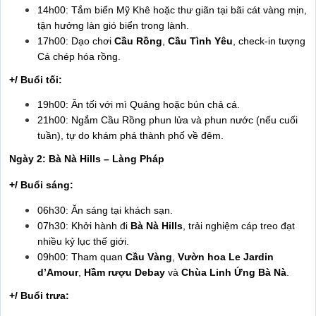
14h00: Tắm biển Mỹ Khê hoặc thư giãn tại bãi cát vàng mịn,
tận hưởng làn gió biển trong lành.
17h00: Dạo chơi
Cầu Rồng
,
Cầu Tình Yêu
, check-in tượng
Cá chép hóa rồng.
+/ Buổi tối:
19h00: Ăn tối với mì Quảng hoặc bún chả cá.
21h00: Ngắm Cầu Rồng phun lửa và phun nước (nếu cuối
tuần), tự do khám phá thành phố về đêm.
Ngày 2: Bà Nà Hills – Làng Pháp
+/ Buổi sáng:
06h30: Ăn sáng tại khách sạn.
07h30: Khởi hành đi
Bà Nà Hills
, trải nghiệm cáp treo đạt
nhiều kỷ lục thế giới.
09h00: Tham quan
Cầu Vàng
,
Vườn hoa Le Jardin
d’Amour
,
Hầm rượu Debay
và
Chùa Linh Ứng Bà Nà
.
+/ Buổi trưa: