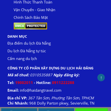
Hình Thức Thanh Toán
Vận Chuyển - Giao Nhận
Chính Sách Bảo Mật
DANH MỤC
Địa điểm du lịch Đà Nẵng
Du lịch Đà Nẵng tự túc
Cẩm nang du lịch
CÔNG TY CỔ PHẦN XÂY DỰNG DU LỊCH HẢI ĐĂNG
Mã số thuế:
0310535887
Ngày đăng ký:
↑
Tel:
19002011
- Hotline:
0911222288
Email:
info@haidangtravel.com
Địa chỉ VP:
367 Tân Sơn, Phường Tân Sơn, TPHCM
Chi Nhánh:
968 Dolly Parton pkwy, Sevierville, TN