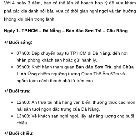
Với 4 ngày 3 đêm, bạn có thể lên kế hoạch hợp lý để vừa khám
phá các địa danh nổi bật, vừa có thời gian nghỉ ngơi và tận hưởng
không khí biển trong lành.
Ngày 1: TP.HCM – Đà Nẵng – Bán đảo Sơn Trà – Cầu Rồng
+/ Buổi sáng:
07h00: Đáp chuyến bay từ TP.HCM đi Đà Nẵng, đến nơi
nhận phòng khách sạn hoặc gửi hành lý.
09h00: Khởi hành tham quan
Bán đảo Sơn Trà
, ghé
Chùa
Linh Ứng
chiêm ngưỡng tượng Quan Thế Âm 67m và
ngắm toàn cảnh thành phố từ trên cao.
+/ Buổi trưa:
12h00: Ăn trưa tại nhà hàng ven biển, thưởng thức các món
hải sản tươi ngon đặc trưng của Đà Nẵng.
13h00: Về khách sạn nghỉ ngơi, lấy lại năng lượng cho buổi
chiều.
+/ Buổi chiều: