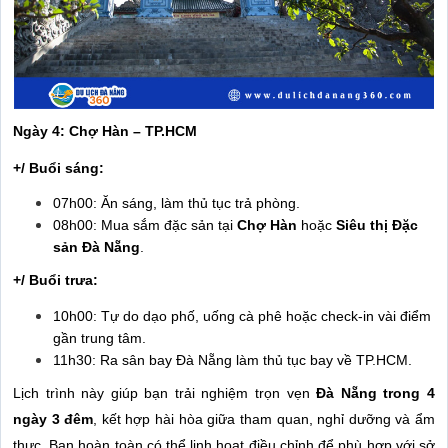
Ngày 4: Chợ Hàn – TP.HCM
+/ Buổi sáng:
07h00: Ăn sáng, làm thủ tục trả phòng.
08h00: Mua sắm đặc sản tại
Chợ Hàn
hoặc
Siêu thị Đặc
sản Đà Nẵng
.
+/ Buổi trưa:
10h00: Tự do dạo phố, uống cà phê hoặc check-in vài điểm
gần trung tâm.
11h30: Ra sân bay Đà Nẵng làm thủ tục bay về TP.HCM.
Lịch trình này giúp bạn trải nghiệm trọn vẹn
Đà Nẵng trong 4
ngày 3 đêm
, kết hợp hài hòa giữa tham quan, nghỉ dưỡng và ẩm
thực. Bạn hoàn toàn có thể linh hoạt điều chỉnh để phù hợp với sở