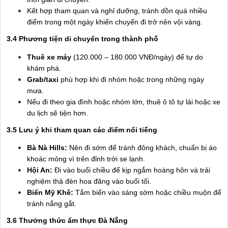
Kết hợp tham quan và nghỉ dưỡng, tránh dồn quá nhiều
điểm trong một ngày khiến chuyến đi trở nên vội vàng.
3.4 Phương tiện di chuyển trong thành phố
Thuê xe máy
(120.000 – 180.000 VNĐ/ngày) để tự do
khám phá.
Grab/taxi
phù hợp khi đi nhóm hoặc trong những ngày
mưa.
Nếu đi theo gia đình hoặc nhóm lớn, thuê ô tô tự lái hoặc xe
du lịch sẽ tiện hơn.
3.5 Lưu ý khi tham quan các điểm nổi tiếng
Bà Nà Hills:
Nên đi sớm để tránh đông khách, chuẩn bị áo
khoác mỏng vì trên đỉnh trời se lạnh.
Hội An:
Đi vào buổi chiều để kịp ngắm hoàng hôn và trải
nghiệm thả đèn hoa đăng vào buổi tối.
Biển Mỹ Khê:
Tắm biển vào sáng sớm hoặc chiều muộn để
tránh nắng gắt.
3.6 Thưởng thức ẩm thực Đà Nẵng