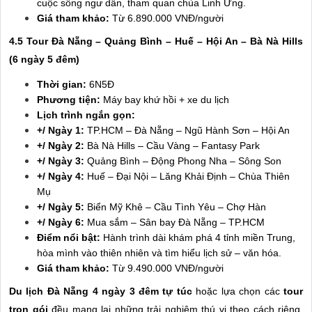
cuộc sống ngư dân, tham quan chùa Linh Ứng.
Giá tham khảo:
Từ 6.890.000 VNĐ/người
4.5 Tour Đà Nẵng – Quảng Bình – Huế – Hội An – Bà Nà Hills
(6 ngày 5 đêm)
Thời gian:
6N5Đ
Phương tiện:
Máy bay khứ hồi + xe du lịch
Lịch trình ngắn gọn:
+/ Ngày 1:
TP.HCM – Đà Nẵng – Ngũ Hành Sơn – Hội An
+/ Ngày 2:
Bà Nà Hills – Cầu Vàng – Fantasy Park
+/ Ngày 3:
Quảng Bình – Động Phong Nha – Sông Son
+/ Ngày 4:
Huế – Đại Nội – Lăng Khải Định – Chùa Thiên
Mụ
+/ Ngày 5:
Biển Mỹ Khê – Cầu Tình Yêu – Chợ Hàn
+/ Ngày 6:
Mua sắm – Sân bay Đà Nẵng – TP.HCM
Điểm nổi bật:
Hành trình dài khám phá 4 tỉnh miền Trung,
hòa mình vào thiên nhiên và tìm hiểu lịch sử – văn hóa.
Giá tham khảo:
Từ 9.490.000 VNĐ/người
Du lịch Đà Nẵng 4 ngày 3 đêm tự túc
hoặc lựa chọn các
tour
trọn gói
đều mang lại những trải nghiệm thú vị theo cách riêng.