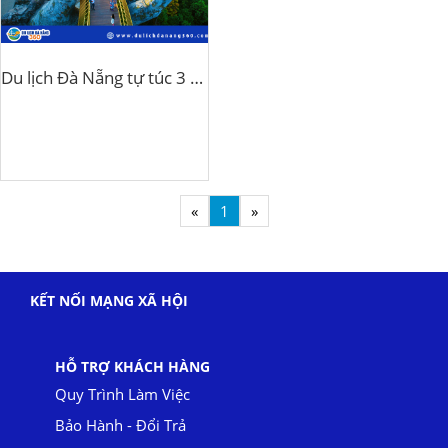
Du lịch Đà Nẵng tự túc 3 ngày 2 đêm
«
1
»
KẾT NỐI MẠNG XÃ HỘI
HỖ TRỢ KHÁCH HÀNG
Quy Trình Làm Việc
Bảo Hành - Đổi Trả