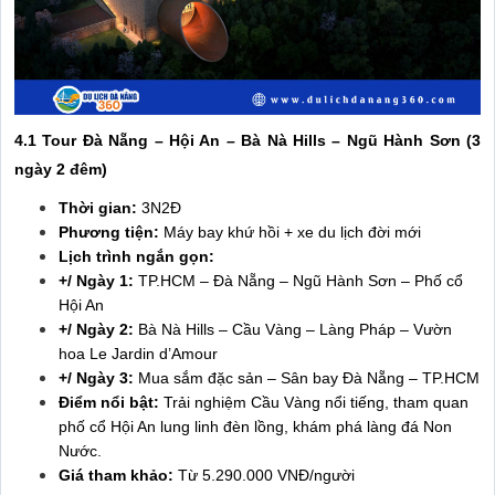
4.1 Tour Đà Nẵng – Hội An – Bà Nà Hills – Ngũ Hành Sơn (3
ngày 2 đêm)
Thời gian:
3N2Đ
Phương tiện:
Máy bay khứ hồi + xe du lịch đời mới
Lịch trình ngắn gọn:
+/ Ngày 1:
TP.HCM – Đà Nẵng – Ngũ Hành Sơn – Phố cổ
Hội An
+/ Ngày 2:
Bà Nà Hills – Cầu Vàng – Làng Pháp – Vườn
hoa Le Jardin d’Amour
+/ Ngày 3:
Mua sắm đặc sản – Sân bay Đà Nẵng – TP.HCM
Điểm nổi bật:
Trải nghiệm Cầu Vàng nổi tiếng, tham quan
phố cổ Hội An lung linh đèn lồng, khám phá làng đá Non
Nước.
Giá tham khảo:
Từ 5.290.000 VNĐ/người