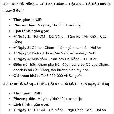
4.2 Tour Đà Nẵng – Cù Lao Chàm – Hội An – Bà Nà Hills (4
ngày 3 đêm)
Thời gian:
4N3Đ
Phương tiện:
Máy bay khứ hồi + xe du lịch
Lịch trình ngắn gọn:
+/ Ngày 1:
TP.HCM – Đà Nẵng – Tắm biển Mỹ Khê – Cầu
Rồng
+/ Ngày 2:
Cù Lao Chàm – Lặn ngắm san hô – Hội An
+/ Ngày 3:
Bà Nà Hills – Cầu Vàng – Fantasy Park
+/ Ngày 4:
Mua sắm – Sân bay Đà Nẵng – TP.HCM
Điểm nổi bật:
Khám phá hòn đảo hoang sơ Cù Lao Chàm,
check-in tại Cầu Vàng, tận hưởng biển Mỹ Khê.
Giá tham khảo:
Từ 6.290.000 VNĐ/người
4.3 Tour Đà Nẵng – Huế – Hội An – Bà Nà Hills (5 ngày 4 đêm)
Thời gian:
5N4Đ
Phương tiện:
Máy bay khứ hồi + xe du lịch
Lịch trình ngắn gọn:
+/ Ngày 1:
TP.HCM – Đà Nẵng – Ngũ Hành Sơn – Hội An