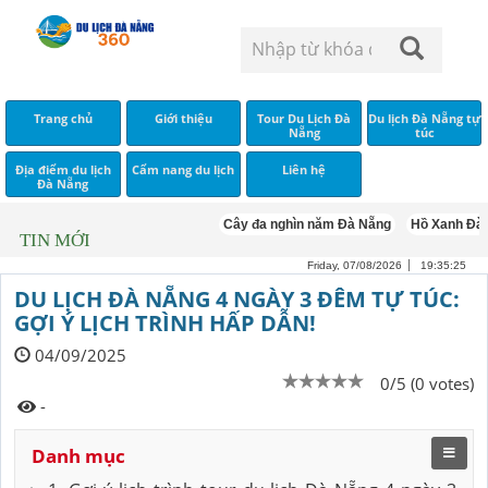
Trang chủ
Giới thiệu
Tour Du Lịch Đà
Du lịch Đà Nẵng tự
Nẵng
túc
Địa điểm du lịch
Cẩm nang du lịch
Liên hệ
Đà Nẵng
Cây đa nghìn năm Đà Nẵng
Hồ Xanh Đà Nẵng
TIN MỚI
Friday, 07/08/2026
19:35:26
DU LỊCH ĐÀ NẴNG 4 NGÀY 3 ĐÊM TỰ TÚC:
GỢI Ý LỊCH TRÌNH HẤP DẪN!
04/09/2025
0/5 (0 votes)
-
Danh mục