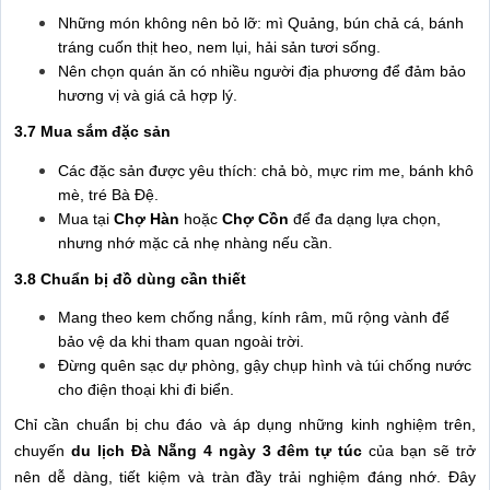
Những món không nên bỏ lỡ: mì Quảng, bún chả cá, bánh
tráng cuốn thịt heo, nem lụi, hải sản tươi sống.
Nên chọn quán ăn có nhiều người địa phương để đảm bảo
hương vị và giá cả hợp lý.
3.7 Mua sắm đặc sản
Các đặc sản được yêu thích: chả bò, mực rim me, bánh khô
mè, tré Bà Đệ.
Mua tại
Chợ Hàn
hoặc
Chợ Cồn
để đa dạng lựa chọn,
nhưng nhớ mặc cả nhẹ nhàng nếu cần.
3.8 Chuẩn bị đồ dùng cần thiết
Mang theo kem chống nắng, kính râm, mũ rộng vành để
bảo vệ da khi tham quan ngoài trời.
Đừng quên sạc dự phòng, gậy chụp hình và túi chống nước
cho điện thoại khi đi biển.
Chỉ cần chuẩn bị chu đáo và áp dụng những kinh nghiệm trên,
chuyến
du lịch Đà Nẵng 4 ngày 3 đêm tự túc
của bạn sẽ trở
nên dễ dàng, tiết kiệm và tràn đầy trải nghiệm đáng nhớ. Đây