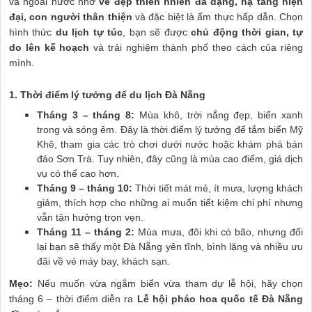
và ngoài nước nhờ
vẻ đẹp thiên nhiên đa dạng, hạ tầng hiện
đại, con người thân thiện
và đặc biệt là ẩm thực hấp dẫn. Chọn
hình thức
du lịch tự túc
, bạn sẽ được
chủ động thời gian, tự
do lên kế hoạch
và trải nghiệm thành phố theo cách của riêng
mình.
1. Thời điểm lý tưởng để du lịch Đà Nẵng
Tháng 3 – tháng 8:
Mùa khô, trời nắng đẹp, biển xanh
trong và sóng êm. Đây là thời điểm lý tưởng để tắm biển Mỹ
Khê, tham gia các trò chơi dưới nước hoặc khám phá bán
đảo Sơn Trà. Tuy nhiên, đây cũng là mùa cao điểm, giá dịch
vụ có thể cao hơn.
Tháng 9 – tháng 10:
Thời tiết mát mẻ, ít mưa, lượng khách
giảm, thích hợp cho những ai muốn tiết kiệm chi phí nhưng
vẫn tận hưởng trọn vẹn.
Tháng 11 – tháng 2:
Mùa mưa, đôi khi có bão, nhưng đổi
lại bạn sẽ thấy một Đà Nẵng yên tĩnh, bình lặng và nhiều ưu
đãi về vé máy bay, khách sạn.
Mẹo:
Nếu muốn vừa ngắm biển vừa tham dự lễ hội, hãy chọn
tháng 6 – thời điểm diễn ra
Lễ hội pháo hoa quốc tế Đà Nẵng