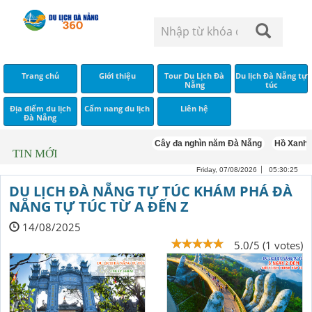
Trang chủ
Giới thiệu
Tour Du Lịch Đà
Du lịch Đà Nẵng tự
Nẵng
túc
Địa điểm du lịch
Cẩm nang du lịch
Liên hệ
Đà Nẵng
Cây đa nghìn năm Đà Nẵng
Hồ Xanh Đà 
TIN MỚI
Friday, 07/08/2026
05:30:26
DU LỊCH ĐÀ NẴNG TỰ TÚC KHÁM PHÁ ĐÀ
NẴNG TỰ TÚC TỪ A ĐẾN Z
14/08/2025
5.0/5 (1 votes)