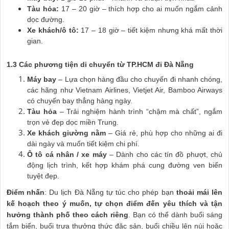
Tàu hỏa:
17 – 20 giờ – thích hợp cho ai muốn ngắm cảnh
dọc đường.
Xe khách/ô tô:
17 – 18 giờ – tiết kiệm nhưng khá mất thời
gian.
1.3 Các phương tiện di chuyển từ TP.HCM đi Đà Nẵng
Máy bay
– Lựa chọn hàng đầu cho chuyến đi nhanh chóng,
các hãng như Vietnam Airlines, Vietjet Air, Bamboo Airways
có chuyến bay thẳng hàng ngày.
Tàu hỏa
– Trải nghiệm hành trình “chậm mà chất”, ngắm
trọn vẻ đẹp dọc miền Trung.
Xe khách giường nằm
– Giá rẻ, phù hợp cho những ai đi
dài ngày và muốn tiết kiệm chi phí.
Ô tô cá nhân / xe máy
– Dành cho các tín đồ phượt, chủ
động lịch trình, kết hợp khám phá cung đường ven biển
tuyệt đẹp.
Điểm nhấn
: Du lịch Đà Nẵng tự túc cho phép bạn
thoải mái lên
kế hoạch theo ý muốn, tự chọn điểm đến yêu thích và tận
hưởng thành phố theo cách riêng
. Bạn có thể dành buổi sáng
tắm biển, buổi trưa thưởng thức đặc sản, buổi chiều lên núi hoặc