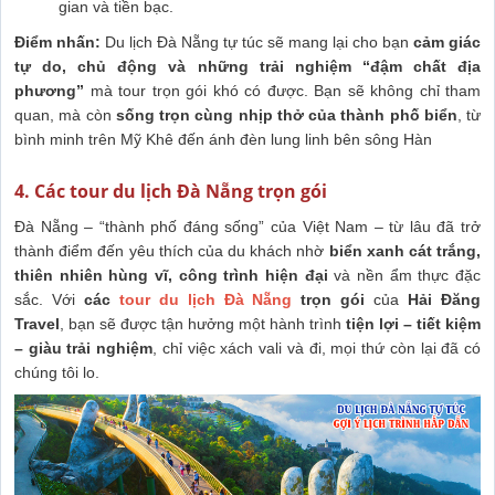
gian và tiền bạc.
Điểm nhấn:
Du lịch Đà Nẵng tự túc sẽ mang lại cho bạn
cảm giác
tự do, chủ động và những trải nghiệm “đậm chất địa
phương”
mà tour trọn gói khó có được. Bạn sẽ không chỉ tham
quan, mà còn
sống trọn cùng nhịp thở của thành phố biển
, từ
bình minh trên Mỹ Khê đến ánh đèn lung linh bên sông Hàn
4. Các tour du lịch Đà Nẵng trọn gói
Đà Nẵng – “thành phố đáng sống” của Việt Nam – từ lâu đã trở
thành điểm đến yêu thích của du khách nhờ
biển xanh cát trắng,
thiên nhiên hùng vĩ, công trình hiện đại
và nền ẩm thực đặc
sắc. Với
các
tour du lịch Đà Nẵng
trọn gói
của
Hải Đăng
Travel
, bạn sẽ được tận hưởng một hành trình
tiện lợi – tiết kiệm
– giàu trải nghiệm
, chỉ việc xách vali và đi, mọi thứ còn lại đã có
chúng tôi lo.