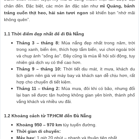
chân đến. Đặc biệt, các món ăn đặc sản như
mì Quảng, bánh
tráng cuốn thịt heo, hải sản tươi ngon
sẽ khiến bạn “nhớ mãi
không quên”.
1.1 Thời điểm đẹp nhất để đi Đà Nẵng
Tháng 3 – tháng 8:
Mùa nắng đẹp nhất trong năm, trời
trong xanh, biển êm, thích hợp tắm biển, vui chơi ngoài trời
và chụp ảnh “sống ảo”. Đây cũng là mùa lễ hội sôi động, tuy
nhiên giá dịch vụ có thể cao hơn.
Tháng 9 – tháng 10:
Thời tiết dịu mát, ít mưa, khách du
lịch giảm nên giá vé máy bay và khách sạn dễ chịu hơn, rất
hợp cho chuyến đi tiết kiệm.
Tháng 11 – tháng 2:
Mùa mưa, đôi khi có bão, nhưng đổi
lại bạn sẽ được tận hưởng không gian yên bình, thành phố
vắng khách và nhiều ưu đãi.
1.2 Khoảng cách từ TP.HCM đến Đà Nẵng
Khoảng 950 – 970 km
tùy tuyến đường.
Thời gian di chuyển:
Máy bay:
1 giờ 20 phút – nhanh và thuận tiện nhất.