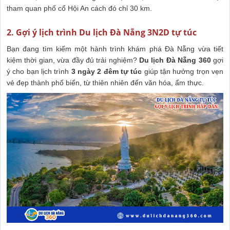
tham quan phố cổ Hội An cách đó chỉ 30 km.
2. Gợi ý lịch trình Du lịch Đà Nẵng 3N2D tự túc
Bạn đang tìm kiếm một hành trình khám phá Đà Nẵng vừa tiết
kiệm thời gian, vừa đầy đủ trải nghiệm?
Du lịch Đà Nẵng 360
gợi
ý cho bạn lịch trình
3 ngày 2 đêm tự túc
giúp tận hưởng trọn vẹn
vẻ đẹp thành phố biển, từ thiên nhiên đến văn hóa, ẩm thực.