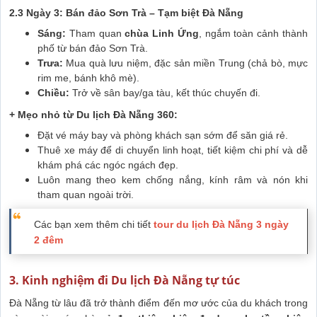
2.3 Ngày 3: Bán đảo Sơn Trà – Tạm biệt Đà Nẵng
Sáng:
Tham quan
chùa Linh Ứng
, ngắm toàn cảnh thành
phố từ bán đảo Sơn Trà.
Trưa:
Mua quà lưu niệm, đặc sản miền Trung (chả bò, mực
rim me, bánh khô mè).
Chiều:
Trở về sân bay/ga tàu, kết thúc chuyến đi.
+ Mẹo nhỏ từ Du lịch Đà Nẵng 360:
Đặt vé máy bay và phòng khách sạn sớm để săn giá rẻ.
Thuê xe máy để di chuyển linh hoạt, tiết kiệm chi phí và dễ
khám phá các ngóc ngách đẹp.
Luôn mang theo kem chống nắng, kính râm và nón khi
tham quan ngoài trời.
Các bạn xem thêm chi tiết
tour du lịch Đà Nẵng 3 ngày
2 đêm
3. Kinh nghiệm đi Du lịch Đà Nẵng tự túc
Đà Nẵng từ lâu đã trở thành điểm đến mơ ước của du khách trong