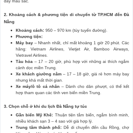
đầy màu sắc.
2. Khoảng cách & phương tiện di chuyển từ TP.HCM đến Đà
Nẵng
Khoảng cách:
950 – 970 km (tùy tuyến đường).
Phương tiện:
Máy bay
– Nhanh nhất, chỉ mất khoảng 1 giờ 20 phút. Các
hãng: Vietnam Airlines, Vietjet Air, Bamboo Airways,
Vietravel Airlines.
Tàu hỏa
– 17 – 20 giờ, phù hợp với những ai thích ngắm
cảnh dọc miền Trung.
Xe khách giường nằm
– 17 – 18 giờ, giá rẻ hơn máy bay
nhưng khá mất thời gian.
Xe máy/ô tô cá nhân
– Dành cho dân phượt, có thể kết
hợp tham quan các tỉnh ven biển miền Trung.
3. Chọn chỗ ở khi du lịch Đà Nẵng tự túc
Gần biển Mỹ Khê:
Thuận tiện tắm biển, ngắm bình minh,
nhiều khách sạn 3 – 4 sao với giá hợp lý.
Trung tâm thành phố:
Dễ di chuyển đến cầu Rồng, chợ