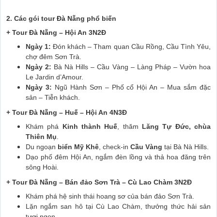
2. Các gói tour Đà Nẵng phổ biến
+ Tour Đà Nẵng – Hội An 3N2Đ
Ngày 1:
Đón khách – Tham quan Cầu Rồng, Cầu Tình Yêu,
chợ đêm Sơn Trà.
Ngày 2:
Bà Nà Hills – Cầu Vàng – Làng Pháp – Vườn hoa
Le Jardin d’Amour.
Ngày 3:
Ngũ Hành Sơn – Phố cổ Hội An – Mua sắm đặc
sản – Tiễn khách.
+ Tour Đà Nẵng – Huế – Hội An 4N3Đ
Khám phá
Kinh thành Huế
, thăm
Lăng Tự Đức, chùa
Thiên Mụ
.
Du ngoạn
biển Mỹ Khê
, check-in
Cầu Vàng
tại Bà Nà Hills.
Dạo phố đêm Hội An, ngắm đèn lồng và thả hoa đăng trên
sông Hoài.
+ Tour Đà Nẵng – Bán đảo Sơn Trà – Cù Lao Chàm 3N2Đ
Khám phá hệ sinh thái hoang sơ của bán đảo Sơn Trà.
Lặn ngắm san hô tại Cù Lao Chàm, thưởng thức hải sản
tươi ngon.