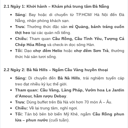
2.1 Ngày 1: Khởi hành – Khám phá trung tâm Đà Nẵng
Sáng:
Bay hoặc di chuyển từ TP.HCM/ Hà Nội đến Đà
Nẵng, nhận phòng khách sạn.
Trưa:
Thưởng thức đặc sản
mì Quảng, bánh tráng cuốn
thịt heo
tại các quán nổi tiếng.
Chiều:
Tham quan
Cầu Rồng, Cầu Tình Yêu, Tượng Cá
Chép Hóa Rồng
và check-in dọc sông Hàn.
Tối:
Dạo
chợ đêm Helio
hoặc
chợ đêm Sơn Trà
, thưởng
thức hải sản tươi sống.
2.2 Ngày 2: Bà Nà Hills – Ngắm Cầu Vàng huyền thoại
Sáng:
Di chuyển đến
Bà Nà Hills
, trải nghiệm tuyến cáp
treo đạt nhiều kỷ lục thế giới.
Tham quan:
Cầu Vàng, Làng Pháp, Vườn hoa Le Jardin
d’Amour, hầm rượu Debay
.
Trưa:
Dùng buffet trên Bà Nà với hơn 70 món Á – Âu.
Chiều:
Về lại trung tâm, nghỉ ngơi.
Tối:
Tản bộ bên bờ biển Mỹ Khê, ngắm
Cầu Rồng phun
lửa – phun nước
(cuối tuần).