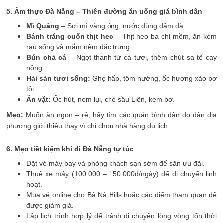
5. Ẩm thực Đà Nẵng – Thiên đường ăn uống giá bình dân
Mì Quảng
– Sợi mì vàng óng, nước dùng đậm đà.
Bánh tráng cuốn thịt heo
– Thịt heo ba chỉ mềm, ăn kèm
rau sống và mắm nêm đặc trưng.
Bún chả cá
– Ngọt thanh từ cá tươi, thêm chút sa tế cay
nồng.
Hải sản tươi sống:
Ghẹ hấp, tôm nướng, ốc hương xào bơ
tỏi.
Ăn vặt:
Ốc hút, nem lụi, chè sầu Liên, kem bơ.
Mẹo:
Muốn ăn ngon – rẻ, hãy tìm các quán bình dân do dân địa
phương giới thiệu thay vì chỉ chọn nhà hàng du lịch.
6. Mẹo tiết kiệm khi đi Đà Nẵng tự túc
Đặt vé máy bay và phòng khách sạn sớm để săn ưu đãi.
Thuê xe máy (100.000 – 150.000đ/ngày) để di chuyển linh
hoạt.
Mua vé online cho Bà Nà Hills hoặc các điểm tham quan để
được giảm giá.
Lập lịch trình hợp lý để tránh di chuyển lòng vòng tốn thời