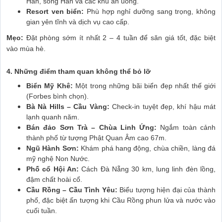
Hàn, sông Hàn và các khu ăn uống.
Resort ven biển:
Phù hợp nghỉ dưỡng sang trọng, không
gian yên tĩnh và dịch vụ cao cấp.
Mẹo:
Đặt phòng sớm ít nhất 2 – 4 tuần để săn giá tốt, đặc biệt
vào mùa hè.
4. Những điểm tham quan không thể bỏ lỡ
Biển Mỹ Khê:
Một trong những bãi biển đẹp nhất thế giới
(Forbes bình chọn).
Bà Nà Hills – Cầu Vàng:
Check-in tuyệt đẹp, khí hậu mát
lạnh quanh năm.
Bán đảo Sơn Trà – Chùa Linh Ứng:
Ngắm toàn cảnh
thành phố từ tượng Phật Quan Âm cao 67m.
Ngũ Hành Sơn:
Khám phá hang động, chùa chiền, làng đá
mỹ nghệ Non Nước.
Phố cổ Hội An:
Cách Đà Nẵng 30 km, lung linh đèn lồng,
đậm chất hoài cổ.
Cầu Rồng – Cầu Tình Yêu:
Biểu tượng hiện đại của thành
phố, đặc biệt ấn tượng khi Cầu Rồng phun lửa và nước vào
cuối tuần.