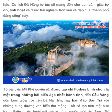
hảo. Du lịch Đà Nẵng tự túc sẽ mang đến cho bạn cảm giác
tự
do, linh hoạt
và được trải nghiệm trọn vẹn vẻ đẹp của “thành phố
đáng sống” này.
Từ bãi biển Mỹ Khê quyến rũ,
được tạp chí Forbes bình chọn là
một trong những bãi biển đẹp nhất hành tinh
, đến
Cầu Vàng
uốn lượn giữa trời trên Bà Nà Hills, hay
bán đảo Sơn Trà
với
những cung đường ven biển thơ mộng – tất cả tạo nên một bức
tranh thiên nhiên tuyệt mỹ mà ai cũng muốn một lần được đặt