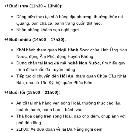
+/ Buổi trưa (11h30 – 13h00):
Dùng bữa trưa tại nhà hàng địa phương, thưởng thức mì
Quảng, bún chả cá, bánh tráng cuốn thịt heo.
Nhận phòng khách sạn nghỉ ngơi.
+/ Buổi chiều (14h00 – 17h30):
Khởi hành tham quan
Ngũ Hành Sơn
: chùa Linh Ứng Non
Nước, động Âm Phủ, động Huyền Không.
Dừng chân tại
làng đá mỹ nghệ Non Nước
, tìm hiểu quy
trình điêu khắc đá truyền thống.
Tiếp tục di chuyển đến
Hội An
, tham quan Chùa Cầu Nhật
Bản, nhà cổ Tấn Ký, hội quán Phúc Kiến.
+/ Buổi tối (18h00 – 21h00):
Ăn tối tại nhà hàng ven sông Hoài, thưởng thức cao lầu,
hoành thánh, bánh bao – bánh vạc.
Thả hoa đăng trên sông Hoài, dạo chợ đêm, chụp ảnh với
phố đèn lồng.
21h00: Xe đưa đoàn về lại Đà Nẵng nghỉ đêm.