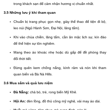
trong khách sạn để cảm nhận hương vị chuẩn nhất.
3.5 Những lưu ý khi tham quan
Chuẩn bị trang phục gọn nhẹ, giày thể thao để tiện đi bộ,
leo núi (Ngũ Hành Sơn, Đại Nội, lăng tẩm).
Khi vào chùa chiền, lăng tẩm, cần ăn mặc lịch sự, kín đáo
để thể hiện sự tôn nghiêm.
Mang theo áo khoác nhẹ hoặc dù gấp để đề phòng thay
đổi thời tiết.
Đừng quên kem chống nắng, kính râm và nón khi tham
quan biển và Bà Nà Hills.
3.6 Mua sắm và quà lưu niệm
Đà Nẵng:
chả bò, tré, rong biển Mỹ Khê.
Hội An:
đèn lồng, đồ thủ công mỹ nghệ, vải may áo dài.