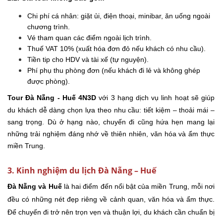
Chi phí cá nhân: giặt ủi, điện thoại, minibar, ăn uống ngoài
chương trình.
Vé tham quan các điểm ngoài lịch trình.
Thuế VAT 10% (xuất hóa đơn đỏ nếu khách có nhu cầu).
Tiền tip cho HDV và tài xế (tự nguyện).
Phí phụ thu phòng đơn (nếu khách đi lẻ và không ghép
được phòng).
Tour Đà Nẵng - Huế 4N3D
với 3 hạng dịch vụ linh hoạt sẽ giúp
du khách dễ dàng chọn lựa theo nhu cầu: tiết kiệm – thoải mái –
sang trọng. Dù ở hạng nào, chuyến đi cũng hứa hẹn mang lại
những trải nghiệm đáng nhớ về thiên nhiên, văn hóa và ẩm thực
miền Trung.
3. Kinh nghiệm du lịch Đà Nẵng – Huế
Đà Nẵng và Huế
là hai điểm đến nổi bật của miền Trung, mỗi nơi
đều có những nét đẹp riêng về cảnh quan, văn hóa và ẩm thực.
Để chuyến đi trở nên trọn vẹn và thuận lợi, du khách cần chuẩn bị