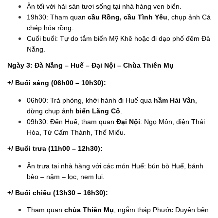
Ăn tối với hải sản tươi sống tại nhà hàng ven biển.
19h30: Tham quan
cầu Rồng, cầu Tình Yêu
, chụp ảnh Cá
chép hóa rồng.
Cuối buổi: Tự do tắm biển Mỹ Khê hoặc đi dạo phố đêm Đà
Nẵng.
Ngày 3: Đà Nẵng – Huế – Đại Nội – Chùa Thiên Mụ
+/ Buổi sáng (06h00 – 10h30):
06h00: Trả phòng, khởi hành đi Huế qua
hầm Hải Vân
,
dừng chụp ảnh
biển Lăng Cô
.
09h30: Đến Huế, tham quan
Đại Nội
: Ngọ Môn, điện Thái
Hòa, Tử Cấm Thành, Thế Miếu.
+/ Buổi trưa (11h00 – 12h30):
Ăn trưa tại nhà hàng với các món Huế: bún bò Huế, bánh
bèo – nậm – lọc, nem lụi.
+/ Buổi chiều (13h30 – 16h30):
Tham quan
chùa Thiên Mụ
, ngắm tháp Phước Duyên bên