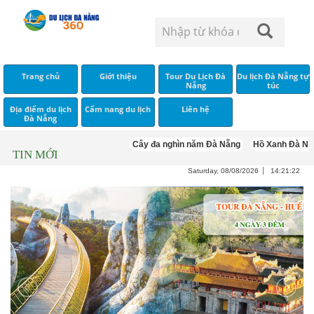
Trang chủ
Giới thiệu
Tour Du Lịch Đà
Du lịch Đà Nẵng tự
Nẵng
túc
Địa điểm du lịch
Cẩm nang du lịch
Liên hệ
Đà Nẵng
Cây đa nghìn năm Đà Nẵng
Hồ Xanh Đà Nẵng
TIN MỚI
Saturday, 08/08/2026
14:21:23