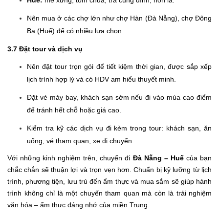
Huế:
mè xửng, tôm chua, trà cung đình, nón lá.
Nên mua ở các chợ lớn như chợ Hàn (Đà Nẵng), chợ Đông
Ba (Huế) để có nhiều lựa chọn.
3.7 Đặt tour và dịch vụ
Nên đặt tour trọn gói để tiết kiệm thời gian, được sắp xếp
lịch trình hợp lý và có HDV am hiểu thuyết minh.
Đặt vé máy bay, khách sạn sớm nếu đi vào mùa cao điểm
để tránh hết chỗ hoặc giá cao.
Kiểm tra kỹ các dịch vụ đi kèm trong tour: khách sạn, ăn
uống, vé tham quan, xe di chuyển.
Với những kinh nghiệm trên, chuyến đi
Đà Nẵng – Huế
của bạn
chắc chắn sẽ thuận lợi và trọn vẹn hơn. Chuẩn bị kỹ lưỡng từ lịch
trình, phương tiện, lưu trú đến ẩm thực và mua sắm sẽ giúp hành
trình không chỉ là một chuyến tham quan mà còn là trải nghiệm
văn hóa – ẩm thực đáng nhớ của miền Trung.