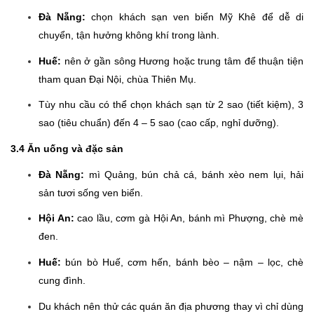
Đà Nẵng:
chọn khách sạn ven biển Mỹ Khê để dễ di
chuyển, tận hưởng không khí trong lành.
Huế:
nên ở gần sông Hương hoặc trung tâm để thuận tiện
tham quan Đại Nội, chùa Thiên Mụ.
Tùy nhu cầu có thể chọn khách sạn từ 2 sao (tiết kiệm), 3
sao (tiêu chuẩn) đến 4 – 5 sao (cao cấp, nghỉ dưỡng).
3.4 Ăn uống và đặc sản
Đà Nẵng:
mì Quảng, bún chả cá, bánh xèo nem lụi, hải
sản tươi sống ven biển.
Hội An:
cao lầu, cơm gà Hội An, bánh mì Phượng, chè mè
đen.
Huế:
bún bò Huế, cơm hến, bánh bèo – nậm – lọc, chè
cung đình.
Du khách nên thử các quán ăn địa phương thay vì chỉ dùng