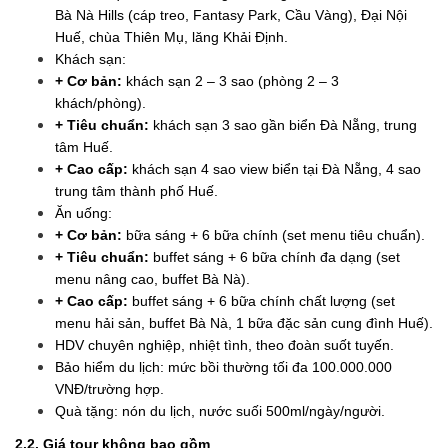
Bà Nà Hills (cáp treo, Fantasy Park, Cầu Vàng), Đại Nội
Huế, chùa Thiên Mụ, lăng Khải Định.
Khách sạn:
+ Cơ bản:
khách sạn 2 – 3 sao (phòng 2 – 3
khách/phòng).
+ Tiêu chuẩn:
khách sạn 3 sao gần biển Đà Nẵng, trung
tâm Huế.
+ Cao cấp:
khách sạn 4 sao view biển tại Đà Nẵng, 4 sao
trung tâm thành phố Huế.
Ăn uống:
+ Cơ bản:
bữa sáng + 6 bữa chính (set menu tiêu chuẩn).
+ Tiêu chuẩn:
buffet sáng + 6 bữa chính đa dạng (set
menu nâng cao, buffet Bà Nà).
+ Cao cấp:
buffet sáng + 6 bữa chính chất lượng (set
menu hải sản, buffet Bà Nà, 1 bữa đặc sản cung đình Huế).
HDV chuyên nghiệp, nhiệt tình, theo đoàn suốt tuyến.
Bảo hiểm du lịch: mức bồi thường tối đa 100.000.000
VNĐ/trường hợp.
Quà tặng: nón du lịch, nước suối 500ml/ngày/người.
2.2. Giá tour không bao gồm