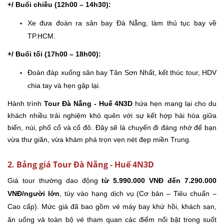
+/ Buổi chiều (12h00 – 14h30):
Xe đưa đoàn ra sân bay Đà Nẵng, làm thủ tục bay về
TP.HCM.
+/ Buổi tối (17h00 – 18h00):
Đoàn đáp xuống sân bay Tân Sơn Nhất, kết thúc tour, HDV
chia tay và hẹn gặp lại.
Hành trình
Tour Đà Nẵng - Huế 4N3D
hứa hẹn mang lại cho du
khách nhiều trải nghiệm khó quên với sự kết hợp hài hòa giữa
biển, núi, phố cổ và cố đô. Đây sẽ là chuyến đi đáng nhớ để bạn
vừa thư giãn, vừa khám phá trọn vẹn nét đẹp miền Trung.
2. Bảng giá Tour Đà Nẵng - Huế 4N3D
Giá tour thường dao động
từ 5.990.000 VNĐ đến 7.290.000
VNĐ/người lớn
, tùy vào hạng dịch vụ (Cơ bản – Tiêu chuẩn –
Cao cấp). Mức giá đã bao gồm vé máy bay khứ hồi, khách sạn,
ăn uống và toàn bộ vé tham quan các điểm nổi bật trong suốt