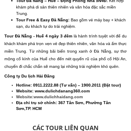
Tour Đà Nẵng – Huế – Động Phong Nha 5N4Đ:
Kết hợp
khám phá di sản thiên nhiên và văn hóa đặc sắc miền
Trung.
Tour Free & Easy Đà Nẵng:
Bao gồm vé máy bay + khách
sạn, du khách tự do trải nghiệm.
Tour Đà Nẵng - Huế 4 ngày 3 đêm
là hành trình tuyệt vời để du
khách khám phá trọn vẹn vẻ đẹp thiên nhiên, văn hóa và ẩm thực
miền Trung. Từ những bãi biển trong xanh ở Đà Nẵng, sự thơ
mộng cổ kính của Huế cho đến nét quyến rũ của phố cổ Hội An,
chuyến đi chắc chắn sẽ mang lại những trải nghiệm khó quên.
Công ty Du lịch Hải Đăng
Hotline: 0911.2222.88 (Tư vấn) – 1900.2011 (Đặt tour)
Website: www.dulichdanang360.com
Website:www.dulichhaidang.com
Địa chỉ trụ sở chính: 367 Tân Sơn, Phường Tân
Sơn,TP. HCM
CÁC TOUR LIÊN QUAN