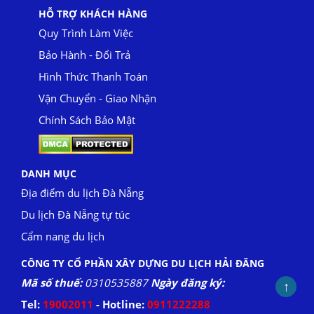
HỖ TRỢ KHÁCH HÀNG
Quy Trình Làm Việc
Bảo Hành - Đổi Trả
Hình Thức Thanh Toán
Vận Chuyển - Giao Nhận
Chính Sách Bảo Mật
DANH MỤC
Địa điểm du lịch Đà Nẵng
Du lịch Đà Nẵng tự túc
Cẩm nang du lịch
CÔNG TY CỔ PHẦN XÂY DỰNG DU LỊCH HẢI ĐĂNG
Mã số thuế:
0310535887
Ngày đăng ký:
↑
Tel:
19002011
- Hotline:
0911222288