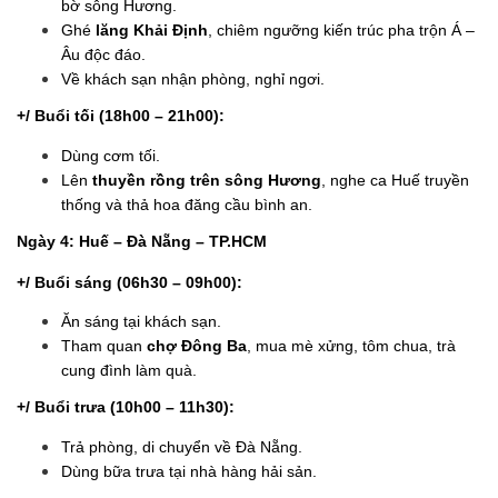
bờ sông Hương.
Ghé
lăng Khải Định
, chiêm ngưỡng kiến trúc pha trộn Á –
Âu độc đáo.
Về khách sạn nhận phòng, nghỉ ngơi.
+/ Buổi tối (18h00 – 21h00):
Dùng cơm tối.
Lên
thuyền rồng trên sông Hương
, nghe ca Huế truyền
thống và thả hoa đăng cầu bình an.
Ngày 4: Huế – Đà Nẵng – TP.HCM
+/ Buổi sáng (06h30 – 09h00):
Ăn sáng tại khách sạn.
Tham quan
chợ Đông Ba
, mua mè xửng, tôm chua, trà
cung đình làm quà.
+/ Buổi trưa (10h00 – 11h30):
Trả phòng, di chuyển về Đà Nẵng.
Dùng bữa trưa tại nhà hàng hải sản.